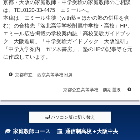
京都・大阪の家庭教師・中学受験の家庭教師のご相談
は、TEL0120-33-4475 エミールへ。
本稿は、エミール生徒（with塾＝ほかの塾の併用を含
む）の合格先「洛北高等学校附属中学校・高校」HP、
エミール広告掲載の学校案内誌「高校受験ガイドブッ
ク 大阪進研」「中学受験ガイドブック 大阪進研」
「中学入学案内 五ツ木書房」、塾のHPの記事等を元
に作成しています。
京都市立 西京高等学校附属中学校・高校 受験.家庭教師エミールwith塾
京都公立高等学校 前期選抜（市立堀川・府立嵯峨野など）5校.偏差値.家庭教師
パソコン版に切り替え
家庭教師コース
通信制高校＋大阪中央