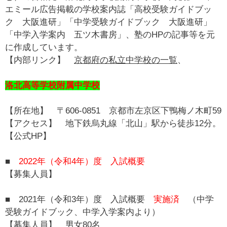
エミール広告掲載の学校案内誌「高校受験ガイドブッ
ク 大阪進研」「中学受験ガイドブック 大阪進研」
「中学入学案内 五ツ木書房」、塾のHPの記事等を元
に作成しています。
【内部リンク】
京都府の私立中学校の一覧
、
洛北高等学校附属中学校
【所在地】 〒606-0851 京都市左京区下鴨梅ノ木町59
【アクセス】 地下鉄烏丸線「北山」駅から徒歩12分。
【公式HP】
■
2022年（令和4年）度 入試概要
【募集人員】
■ 2021年（令和3年）度 入試概要
実施済
（中学
受験ガイドブック、中学入学案内より）
【募集人員】 男女80名